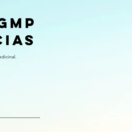
 GMP
cias
dicinal.