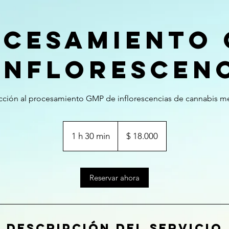
cesamiento
inflorescen
cción al procesamiento GMP de inflorescencias de cannabis me
18.000
pesos
1 h 30 min
1
$ 18.000
argentinos
3
0
Reservar ahora
m
i
n
Descripción del servicio