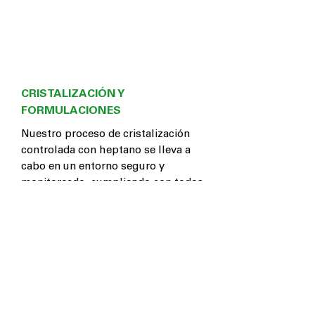
CRISTALIZACIÓN Y
FORMULACIONES
Nuestro proceso de cristalización
controlada con heptano se lleva a
cabo en un entorno seguro y
monitoreado, cumpliendo con todos
los protocolos para la obtención de
CBD aislado de alta pureza.
Además, contamos con salas de
formulación farmacéutica GMP,
donde se desarrollan distintas
presentaciones de productos según
su destino terapéutico.