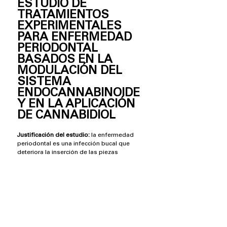
ESTUDIO DE
TRATAMIENTOS
EXPERIMENTALES
PARA ENFERMEDAD
PERIODONTAL
BASADOS EN LA
MODULACIÓN DEL
SISTEMA
ENDOCANNABINOIDE
Y EN LA APLICACIÓN
DE CANNABIDIOL
Justificación del estudio:
la enfermedad
periodontal es una infección bucal que
deteriora la inserción de las piezas
dentarias. Afecta al 14% de la población
mundial, y evoluciona con la pérdida de los
elementos dentarios alterando la salud
bucal y la calidad de vida de las personas
afectadas.
Objetivos:
valorar el efecto antiinflamatorio
y osteoprotector de un gel de CBD a través