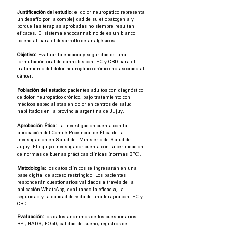
Justificación del estudio:
el dolor neuropático representa
un desafío por la complejidad de su etiopatogenia y
porque las terapias aprobadas no siempre resultan
eficaces. El sistema endocannabinoide es un blanco
potencial para el desarrollo de analgésicos.
Objetivo:
Evaluar la eficacia y seguridad de una
formulación oral de cannabis con THC y CBD para el
tratamiento del dolor neuropático crónico no asociado al
cáncer.
Población del estudio
: pacientes adultos con diagnóstico
de dolor neuropático crónico, bajo tratamiento con
médicos especialistas en dolor en centros de salud
habilitados en la provincia argentina de Jujuy.
Aprobación Ética:
La investigación cuenta con la
aprobación del Comité Provincial de Ética de la
Investigación en Salud del Ministerio de Salud de
Jujuy. El equipo investigador cuenta con la certificación
de normas de buenas prácticas clínicas (normas BPC).
Metodología:
los datos clínicos se ingresarán en una
base digital de acceso restringido. Los pacientes
responderán cuestionarios validados a través de la
aplicación WhatsApp, evaluando la eficacia, la
seguridad y la calidad de vida de una terapia con THC y
CBD.
Evaluación:
los datos anónimos de los cuestionarios
BPI, HADS, EQ5D, calidad de sueño, registros de