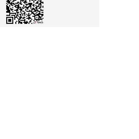
Luego, el equipo de ventas se pondrá
en contacto con usted.
La Caridad 320 Barrio Chijra
CP. 4600 San Salvador de Jujuy
Jujuy - Argentina
comunicacion@cannava.com.ar