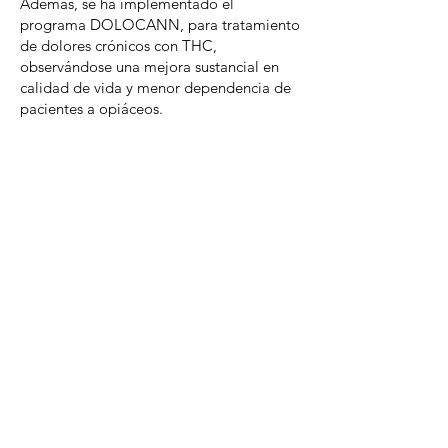
Además, se ha implementado el
programa DOLOCANN, para tratamiento
de dolores crónicos con THC,
observándose una mejora sustancial en
calidad de vida y menor dependencia de
pacientes a opiáceos.
Hoy Cannava vende CBD 10 en todo el
país y ha ganado licitaciones en otras
provincias.
Proyecciones hacia el 2026:
Cannava ya se ha insertado en mercados
altamente regulados y cuenta con clientes
y contratos estables. La empresa se
encuentra en una etapa de madurez
operativa y comercial con una valuación
que demuestra multiplicación de valor, lo
que permite la apertura al sector privado,
tal y como se lo planteó desde el inicio
de este proyecto.