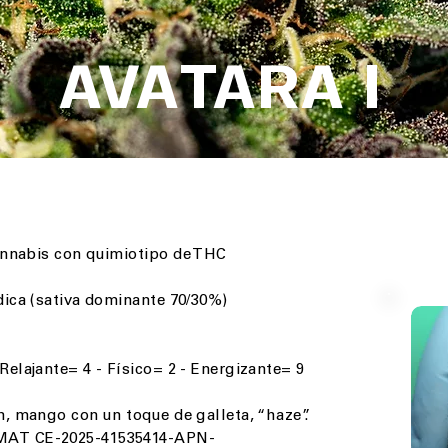
AVATARA I
annabis con quimiotipo de THC
dica (sativa dominante 70/30%)
Relajante= 4 - Físico= 2 - Energizante= 9
n, mango con un toque de galleta, “haze”.
MAT CE-2025-41535414-APN-