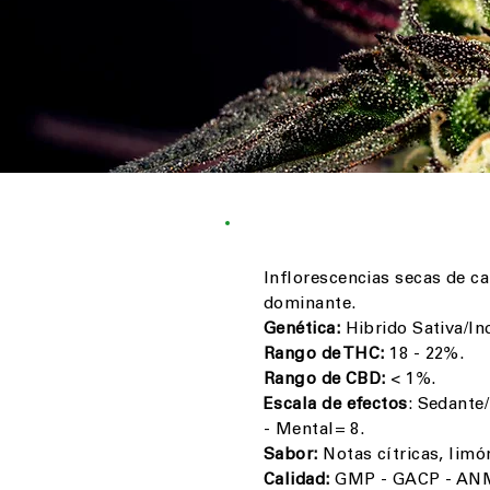
Inflorescencias secas de c
dominante.
Genética:
Hibrido Sativa/In
Rango de THC:
18 - 22%.
Rango de CBD:
< 1%.
Escala de efectos
: Sedante/
- Mental= 8.
Sabor:
Notas cítricas, limó
Calidad:
GMP - GACP - AN