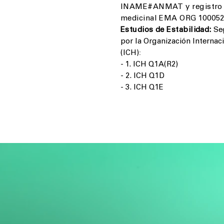
INAME#ANMAT y registro d
medicinal EMA
ORG 100052
Estudios de Estabilidad:
Se
por la Organización Interna
:
(ICH)
- 1. ICH Q1A(R2)
- 2. ICH Q1D
- 3. ICH Q1E